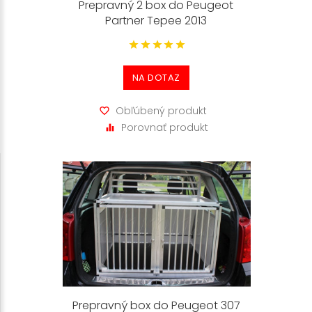
Váš prepravný box od firmy ALUPLUS upúta nasledovnými
Prepravný 2 box do Peugeot
Partner Tepee 2013
výhodami:
stabilná a bezpečná konštrukcia prepravného boxu
ľahkým hliníkovým rámom vlastnej produkcie,
NA DOTAZ
pričom používame výlučne výberové aluprofily
renomovaných výrobcov
Obľúbený produkt
možnosťou protišmykovej úpravy, doplnenou o
Porovnať produkt
vyberateľnú podložku
praktickým riešením pre jednoduché čistenie a
ochranu proti nečistotám
šikmá predná/zadná strana pre optimálne využitie
priestoru v batožinovom priestore vašej značky a
modelu vozidla
vyššia stena pre náš prepravný box zabezpečujúca
väčšiu bezpečnosť a čistotu
voliteľné drevené dosky s povrchovou úpravou
odolného proti poškriabaniu povrchu
jednoduchý a bezpečný uzáver
Prepravný box do Peugeot 307