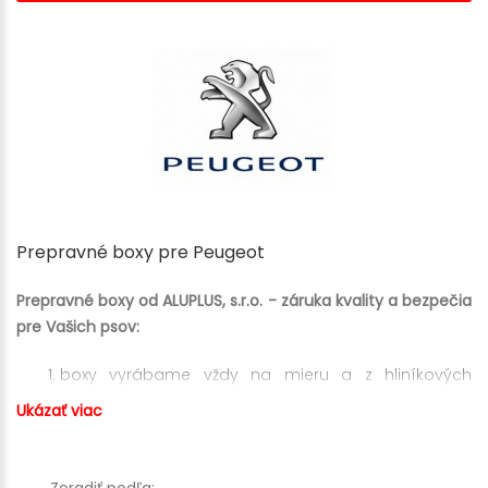
Prepravné boxy pre Peugeot
Prepravné boxy od ALUPLUS, s.r.o. - záruka kvality a bezpečia
pre Vašich psov:
boxy vyrábame vždy na mieru a z hliníkových
profilov, čo zaručuje dlhú životnosť, pohodlie,
Ukázať viac
bezpečnosť a nízku hmotnosť
profily sú vyrobené tak, že nehrozí zranenie Vášho
psa o ostré časti
Zoradiť podľa: