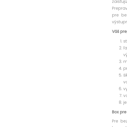
zaisťu
Prepra
pre be
výstupn
Váš pre
s
ľ
v
m
p
š
v
v
v
j
Box pre
Pre be