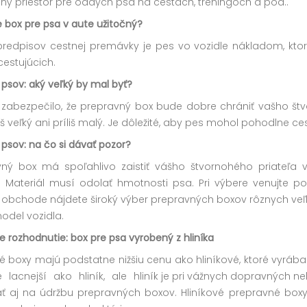
ý priestor pre oddych psa na cestách, tréningoch a pod..
e box pre psa v aute užitočný?
predpisov cestnej premávky je pes vo vozidle nákladom, kto
cestujúcich.
 psov: aký veľký by mal byť?
 zabezpečilo, že prepravný box bude dobre chrániť vašho št
liš veľký ani príliš malý. Je dôležité, aby pes mohol pohodlne 
 psov: na čo si dávať pozor?
vný box má spoľahlivo zaistiť vášho štvornohého priateľa
a. Materiál musí odolať hmotnosti psa. Pri výbere venujte
obchode nájdete široký výber prepravných boxov rôznych veľk
odel vozidla.
ie rozhodnutie: box pre psa vyrobený z hliníka
é boxy majú podstatne nižšiu cenu ako hliníkové, ktoré vyráb
e lacnejší ako hliník, ale
hliník je pri vážnych dopravných n
 aj na údržbu prepravných boxov. Hliníkové prepravné boxy sa 