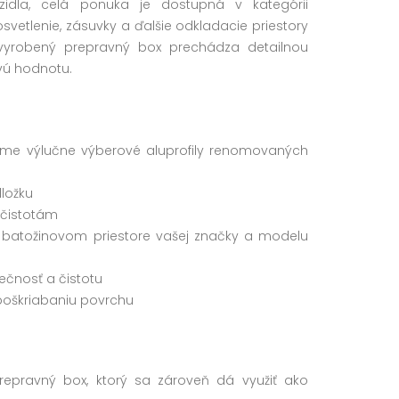
zidla, celá ponuka je dostupná v kategórii
vetlenie, zásuvky a ďalšie odkladacie priestory
vyrobený prepravný box prechádza detailnou
ovú hodnotu.
ame výlučne výberové aluprofily renomovaných
ložku
ečistotám
v batožinovom priestore vašej značky a modelu
ečnosť a čistotu
poškriabaniu povrchu
epravný box, ktorý sa zároveň dá využiť ako