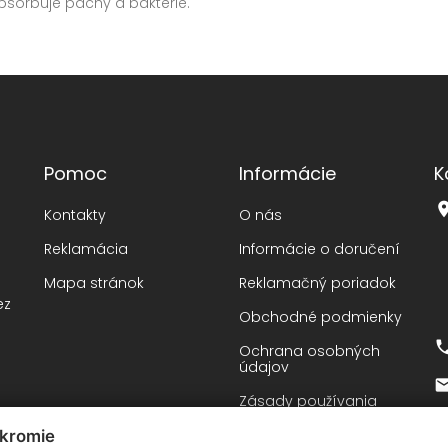
bsorbuje pachy a baktérie.
Pomoc
Informácie
K
Kontakty
O nás
Reklamácia
Informácie o doručení
Mapa stránok
Reklamačný poriadok
ez
Obchodné podmienky
Ochrana osobných
údajov
Zásady používania
súborov cookie
úkromie