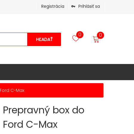
Registrácia
Prihlásiť sa
0
0
HĽADAŤ
 Ford C-Max
Prepravný box do
Ford C-Max