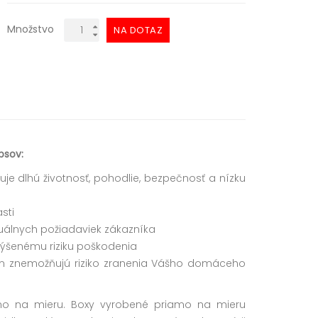
Množstvo
NA DOTAZ
psov:
uje dlhú životnosť, pohodlie, bezpečnosť a nízku
sti
uálnych požiadaviek zákazníka
zvýšenému riziku poškodenia
tým znemožňujú riziko zranenia Vášho domáceho
mo na mieru. Boxy vyrobené priamo na mieru