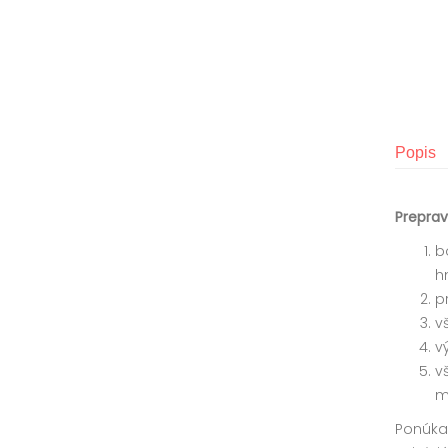
Popis
Preprav
b
h
p
v
v
v
m
Ponúka