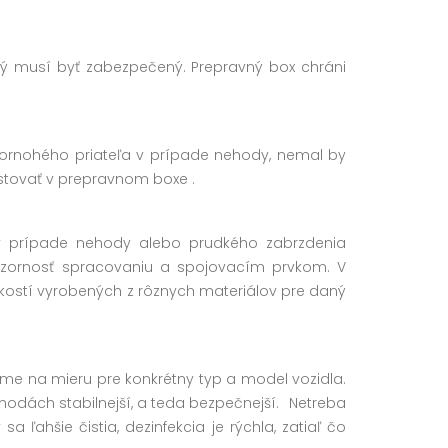
rý musí byť zabezpečený. Prepravný box chráni
vornohého priateľa v prípade nehody, nemal by
cestovať v prepravnom boxe .
 v prípade nehody alebo prudkého zabrzdenia
 pozornosť spracovaniu a spojovacím prvkom. V
ostí vyrobených z rôznych materiálov pre daný
ame na mieru pre konkrétny typ a model vozidla.
ehodách stabilnejší, a teda bezpečnejší
. Netreba
ľahšie čistia, dezinfekcia je rýchla, zatiaľ čo