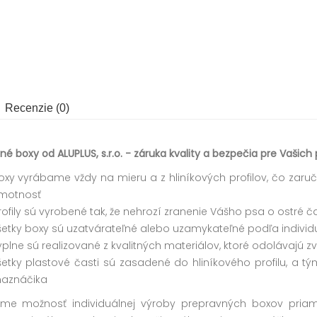
Recenzie (0)
né boxy od ALUPLUS, s.r.o. - záruka kvality a bezpečia pre Vašich 
oxy vyrábame vždy na mieru a z hliníkových profilov, čo zaruč
motnosť
rofily sú vyrobené tak, že nehrozí zranenie Vášho psa o ostré ča
šetky boxy sú uzatvárateľné alebo uzamykateľné podľa individ
ýplne sú realizované z kvalitných materiálov, ktoré odolávajú 
šetky plastové časti sú zasadené do hliníkového profilu, a 
aznáčika
me možnosť individuálnej výroby prepravných boxov pria