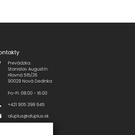
ontakty
Prevádzka:
Stanislav Augustín
Hlavná 515/26
90029 Nová Dedinka
Po-Pi: 08:00 - 16:00
+421 905 398 645
aluplus@aluplus.sk
Sídlo
ALUPLUS, s.r.o.