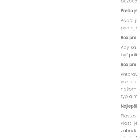
bezpečn
Prečo j
Podľa 
psa aj 
Box pre
Aby sa
byť prí
Box pre
Prepra
vozidl
našom 
typ a m
Najlepš
Plastov
Plast j
zabúdať