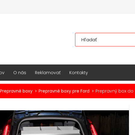
ov
O nás
Reklamovať
Kontakty
Prepravné boxy
Prepravné boxy pre Ford
Prepravný box do