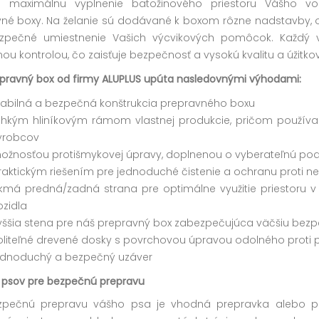
jú maximálnu vyplnenie batožinového priestoru Vášho vo
vné boxy
. Na želanie sú dodávané k boxom rôzne nadstavby, os
zpečné umiestnenie Vašich výcvikových pomôcok. Každý 
ou kontrolou, čo zaisťuje bezpečnosť a vysokú kvalitu a úžitk
pravný box od firmy ALUPLUS upúta nasledovnými výhodami:
tabilná a bezpečná konštrukcia prepravného boxu
ahkým hliníkovým rámom vlastnej produkcie, pričom použív
ýrobcov
ožnosťou protišmykovej úpravy, doplnenou o vyberateľnú pod
raktickým riešením pre jednoduché čistenie a ochranu proti n
ikmá predná/zadná strana pre optimálne využitie priestoru 
ozidla
yššia stena pre náš prepravný box zabezpečujúca väčšiu bezp
oliteľné drevené dosky s povrchovou úpravou odolného proti 
ednoduchý a bezpečný uzáver
 psov pre bezpečnú prepravu
zpečnú prepravu vášho psa je vhodná prepravka alebo pr